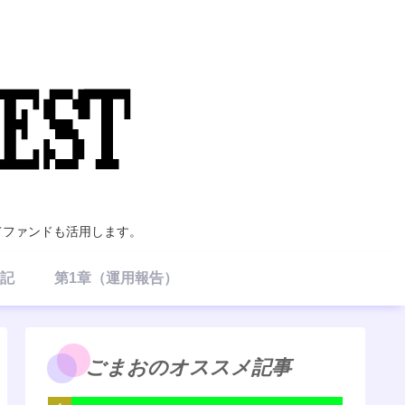
てファンドも活用します。
記
第1章（運用報告）
ごまおのオススメ記事