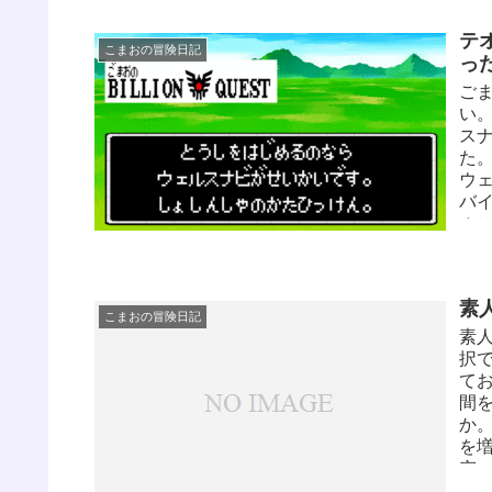
は
じ
テ
く
こまおの冒険日記
っ
い
い
ご
サ
い
産
スナ
は
た
が成
ウ
バイ
ル
検
め
バ
素
に
こまおの冒険日記
は
素
した
択
積
て
映）
間
傾向
か
を
究
れ