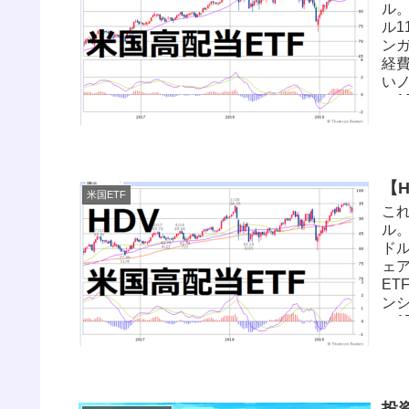
ET
ル。
常
ル1
S&
ンガ
ます
経費
いノ
（1
い
ET
ば
が
【
3.
米国ETF
した
これ
回
ル。
の
ドル
で
ェア
どは.
ET
ンシ
（1
景気
降
ー
こと
投