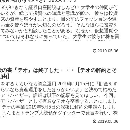
利回りを実現することを目指したETFで、現在の分配金利
は3.61％。分配回数は年4回。 長期保有するとS&P500を
心者がいきなり証券口座開設はしんどい 大学生の仲間が何
きく上回る 「株式投資の未来（シーゲル氏著）」によると
かいるが、総じて投資への知識と意識が低い。 彼らは投資
生活必需品」、「エネルギー」、「ヘルスケア」を長期保
未来の資産を増やすことより、目の前のファッションや遊
るとS&P500を大きく上回...
にお金を使うほうが大切なのだろう。 そんな彼らに投資を
めてみないかと相談したことがある。 なぜか、仮想通貨や
Xについてはそれなりに知っていた。 大学生の彼らに株を買
とか投資信託を買うと話すと、彼らは難しそうな顔をす
。 でも仮想通貨は知っていたり、FXを少しやったことがあ
2019.05.06
人もいた。 また、友達がそれで儲けたという話まで聞かせ
くれた。 想像するに、仮想通貨やFXはCMや雑誌などでの
出が多く、大学生まで情報がリーチで来たからだと思う。
険の書『テオ』は終了した・・・【テオの解約とそ
た、しきりに仮想通貨やFXの口座開設は簡単だというよう
理由】
宣伝文句が流れていたので、自分でもできると感じた大学
が多くいたのであろう。 じゃぁ、証券会社に口座を開設し
をするくらいなら資産運用 2019年1月15日に『貯金をす
株を・・・なんて話をすると「めんどくさそうですね」、
くらいなら資産運用をしたほうがいいよ』と決めて始めた
株って難しそうですよね」なんて回答が来る。イメージっ
ボアドバイザー。詳細は以下の記事を見てほしい。 今回、
すごいですね。 ロボアドバイザーについては食いつきがよ
ボアドバイザーとして有名なテオを卒業することにしまし
..
 テオの卒業 2019年5月5日の深夜に解約の申請をしまし
。 まんまとトランプ大統領がツイッターで発言を行い、株
下落のタイミングとかぶってしまいました・・・。 テオの
2019.05.06
約の理由 理由その1：運用成績がウェルスナビに劣る まず