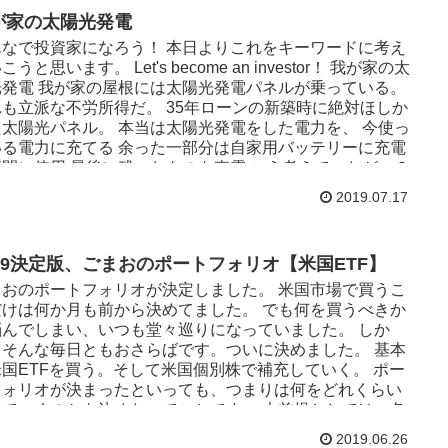
が家の太陽光発電
んなで投資家になろう！ 本日よりこれをキーワードに考え
こうと思います。 Let's become an investor！ 我が家の太
光発電 我が家の屋根には太陽光発電パネルが乗っている。
れも立派な不労所得だ。 35年ローンの新築時に絶対ほしか
た太陽光パネル。 本当は太陽光発電をした電力を、 今使っ
いる電力に充てる 余った一部分は自家用バッテリーに充電
夜間に使用 最後に残ったものを売電 こう考えていたが、２
が今の技術なのか規制なのかわからないができないといわ
2019.07.17
た。 仕方がなく、シンプルに 今使っている電力に充てる
後に残ったものを売電 こうなっている。 太陽光発電は富裕
だけのもの？ 大規模な太陽光発電は多額の資金を必要とし
019決定版、ごまおのポートフォリオ【米国ETF】
す。 フルローンであったとしても毎月の支払いに心を知り
らし、毎日の天候におびえるでしょう。 ただ個人的にはや
まおのポートフォリオが決定しました。 米国市場で買うこ
ばよかったかなと少し後悔している。 理由は簡単で投資対
だけは何か月も前から決めてました。 でも何を買うべきか
してはありだと思ったから。 そして富裕層...
悩んでしまい、いつも堂々巡りになっていました。 しか
！そんな毎日ともおさらばです。ついに決めました。 基本
米国ETFを買う。そして米国個別株で補充していく。 ポー
フォリオが決まったといっても、つまりは何をどれくらい
っていくのかを決めたってことです。 大前提としては、各
NISAと確定拠出年金を利用して長期で積み立てていきま
2019.06.26