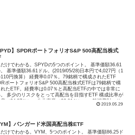
PYD】SPDRポートフォリオS&P 500高配当株式
F
だけでわかる。SPYDの5つのポイント。 基準価額36.61
。 基準価額36.61ドル。(2019/05/28)日本円で4,027円（1
110円換算） 経費率0.07％。79銘柄で構成されたETF
DRポートフォリオS&P 500高配当株式ETFは79銘柄で構
れたETF。経費率は0.07％と高配当ETFの中では非常に
。 多少のリスクをとって高配当を目指すETF 構成比率が
産（24.87％）、公共事業（22.81％）、一般消費財・サ
2019.05.29
ビス（10.5％）の順になっています。不動産と公共事業で
半数とちょっと変わったETFです。不動産は景気に左右さ
やすいです。自分の保有銘柄に不動産や公共事業セクター
VYM】バンガード米国高配当株ETF
ない場合は一気に解消できます。 分配金利回りは4.33％
年4回。 高配当・高い利回りを実現することを目指した
だけでわかる。VYM、5つのポイント。 基準価額86.25ド