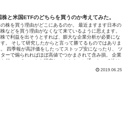
 買うのは米国ETFとその投資信託です。 個別株はNISA
ではなく特定口座で買っていく予定です。 ※特定口座の場
は買付手数料があるので、手数料負けしないように毎回12
国株と米国ETFのどちらを買うのか考えてみた。
円程度で一気に買う予定です。 何をどれくらい買っていく
？ 分散投資 iDeco eMAXIS SLIM 全世界株式
本の株を買う理由がどこにあるのか。 最近ますます日本の
く日本） 23,000 7.9% つみたてNISA 33,333 11.5% 高配
別株などを買う理由がなくなて来ているように思えます。
ISA SPYD 60,000 20.7% ...
別株で利益を出そうとすれば、膨大な企業分析が必要にな
ます。 そして研究したからと言って勝てるものではありま
ん。 四季報が高評価をしたってストップ安になったり、 ツ
ッターで煽られればほぼ高値でつかまされて含み損。 企業
析を行い、チャートを研究し、セミナーに通ったって株は
けます。 日経平均のインデックスを買ったって勝てる見込
2019.06.25
もありません。 ならば米国市場に目を向けるのは当然でし
う。 市場が右肩上がりに成長し、個別株は多くの企業が配
を出す。 課税に関しては不利な部分もありますが、日本株
やるよりはいいのではないでしょうか。 米国個別株を買う
か米国ETFを買うのか考えてみよう。 それならばと米国株
買い始めていますが、個別株とETFはどっちがいいのか
々悩んでます。 たくさんの方のブログやツイッターを拝読
せていただき、考えてます。 そして、毎回行き着く結論が
みの問...