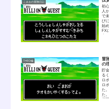
い
こまおの冒険日記
回り
初
大
人
「
で
有す
び
始
F
う
る
る
て
露
冒
ま
THEO編
の
な
生
貯金
て
る
「
ロ
て
ロ
かっ.
た。
た
価
解