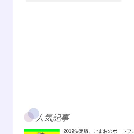
必
ス
は
素
お
け
り
て
こ
力し
人気記事
2019決定版、ごまおのポートフ