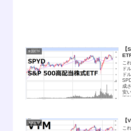
【S
米国ETF
ET
これ
ドル
ドル
SP
成さ
安い
不動
ー
約
れ
【
が少
米国ETF
で
これ