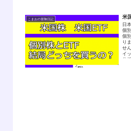
す。
枠
合
米
万
こまおの冒険日記
のか
日
（除
個
当 N
個
り
せ
イ
分
負
み
ょ
当
を
の
を
日
さ
『好