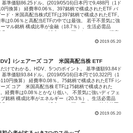
Fで、現在の分配金利回りは4.33％。分配回数は年4回。非
 基準価額86.25ドル。(2019/05/16)日本円で9,488円（1ド
に配当が高いです。 高配当銘柄だけを厳選して構成
10円換算） 経費率0.06％。397銘柄で構成されたETF バ
P500の高配当銘柄を約1.25％ずつ80銘柄で構成されてい
ード・米国高配当株式ETFは397銘柄で構成されたETF。
。ほかのETFのように特定の大きな企...
率は0.06％と高配当ETFの中では最強。 若干不景気に強
ーマル銘柄 構成比率が金融（18.7％）、生活必需品
3.7％）、ヘルスケア（12.9％）の順になっていて、幅広
セクターにやや分散されている印象。若干不景気に強い
2019.05.20
Fといえるでしょう。（2019/5/16） 上昇局面では価格を伸
し、下降局面では手堅く配当が狙える。HDVにはやや劣る
若干のディフェンシブ銘柄といえる。 分配金利回りは
HDV】iシェアーズ コア 米国高配当株 ETF
12％で年4回。 高配当・高い利回りを実現することを目指
ETFで、現在の分配金利回りは3.12％。分配回数は年4
だけでわかる。HDV、5つのポイント。 基準価額93.84ド
。 高配当銘柄だけを厳選して構成 将来有望企業で構成する
 基準価額93.84ドル。(2019/05/16)日本円で10,322円（1
ではなく、高配当であり、今後もそれが見込める銘柄のみ
110円換算） 経費率0.08％。75銘柄で構成されたETF iシ
構成されています。つまりはグーグルやフェイスブックな
ーズ コア 米国高配当株 ETFは75銘柄で構成された
..
F。経費率は0.08％とかなり低い。 不景気に強いディフェ
ブ銘柄 構成比率がエネルギー（20.3％）、生活必需品
5.5％）、ヘルスケア（15.3％）の順に高いので比較的不
に強いETFです。（2019/5/16） 上昇局面には弱いが、下
2019.05.20
局面では手堅く配当が狙える。既に金融や情報技術セクタ
に比重が大きくなっている人は、全体のバランスを整える
ができる。 分配金利回りは3.61％で年4回。 高配当・高
資初心者がするべき7つのステップ