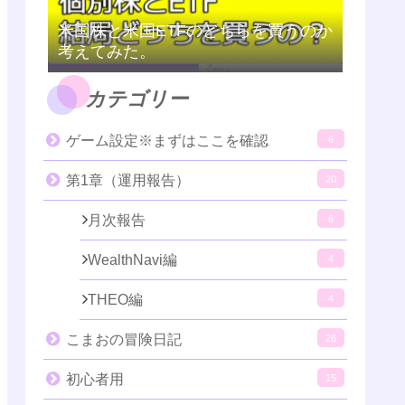
米国株と米国ETFのどちらを買うのか
考えてみた。
カテゴリー
ゲーム設定※まずはここを確認
6
第1章（運用報告）
20
月次報告
6
WealthNavi編
4
THEO編
4
こまおの冒険日記
26
初心者用
15