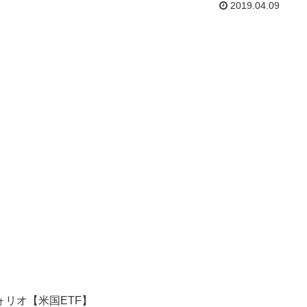
2019.04.09
須でしょうし、それらは計り知れない努力と類稀なるセン
によって身につけられたと思います。 でも、大半の投資家
これらを身に着ける努力を四六時中行っています。 そして
人・初心者と呼ばれる人たちはその人たちを今から時間と
金をかけて、知識や経験を身に着けて、彼らを追い抜かな
ればいけません。 私はその時間とお金はかけるつもりはあ
ません。 なぜならば、私の目的はお金を増やすことであっ
、知識や経験をもとに自らが資産を運用する投資家になる
とではありません。 だから私はお金を増やすことにだけ注
た...
ォリオ【米国ETF】