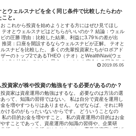
この記事で確認してほしい。 テオとウェルスナビを全く同
条件で比較してみると、テオはウェルスナビの成績に大き
オとウェルスナビを全く同じ条件で比較したらわか
劣る結果になった。 これでは継続する理由が見当たらな
たこと。
。テオに投入する資金をウェルスナビに投入したほうがい
。 理由その2：自分で銘柄を探せるようになった。 テオの
まお これから投資を始めようとする方にはぜひ見てほし
ービス自体を否定するつもりはない。 実際に3か月半で資
。 テオとウェルスナビはどちらがいいのか？ 結論：ウェル
運用におり利益を出しているから、そのサービス内容自体
ビの圧勝 理由：比較した結果、利益に3.79％の差が出
優れているのだと思う。 ただ、この3か月半でごまお自身
。 推奨：口座を開設するならウェルスナビが正解。 テオと
長し...
ェルスナビを比較した。 多くの先輩投資家たちがロボアド
ザーのトップ2であるTHEO（テオ）とWealthNavi(ウェ
スナビ)を比較してきたと思う。 ごまおも完全なる同条件で
2019.05.05
証してみたので、見てほしい。 特に、投資に興味を持ち始
たが証券会社に口座を作るのは難しそう。だからロボアド
イザーで積み立て投資を始めてみようかなっていう初心者
人投資家が株や投資の勉強をする必要があるのか？
ぴったりな検証結果となった。なので、そういった方々に
ぜひ見てほしい。 比較をするために条件は全く一緒にしま
人投資家は資産運用の勉強はするな。 必要なのは方法の選
。 開始時期：2019年1月15日入金 入金金額：50万円ずつ
であって、知識の習得ではない。 私は自分で資産を運用し
立金額：毎月5万円（毎月26日に口座振替、翌月1日頃反
お金を増やすつもりはありません。 なぜならば、それに時
 景気状況：日経平均株価20555円。年末の下落から回復
をかけるのがもったいないからです。 どういうことなの
にあった。 特記事項：検証期間中は...
。 私の目的お金を増やすこと。 私の資産運用の目的はお金
増やすことであって、資産運用の知識の習得や、企業研
・分析、チャート分析ではありません。 専業投資家と呼ば
る超絶すごい方々にとっては、企業研究やチャート分析は