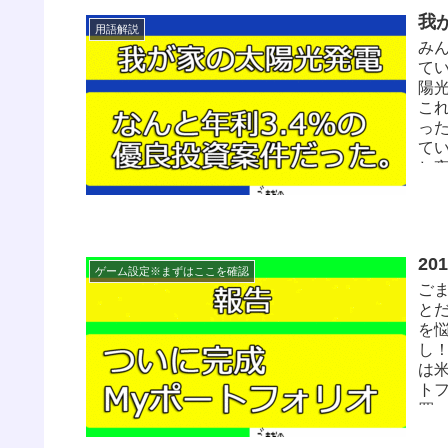
我
用語解説
み
てい
陽
こ
っ
て
し
番
れ
最
層
2
ま
ゲーム設定※まずはここを確認
減
ご
れ
と
象と
を
し
は
ト
買
種