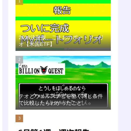
2019決定版、ごまおのポートフォリ
オ【米国ETF】
テオとウェルスナビを全く同じ条件
で比較したらわかったこと。