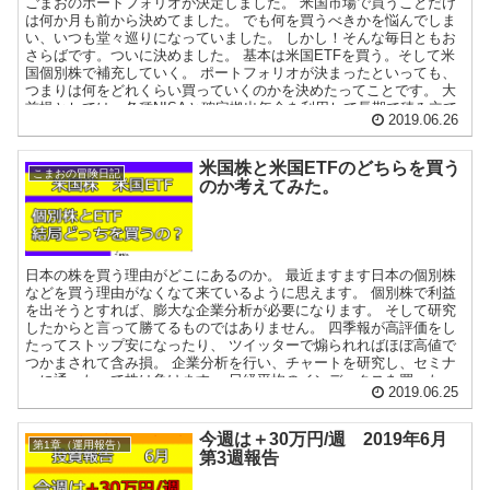
ごまおのポートフォリオが決定しました。 米国市場で買うことだけ
は何か月も前から決めてました。 でも何を買うべきかを悩んでしま
い、いつも堂々巡りになっていました。 しかし！そんな毎日ともお
さらばです。ついに決めました。 基本は米国ETFを買う。そして米
国個別株で補充していく。 ポートフォリオが決まったといっても、
つまりは何をどれくらい買っていくのかを決めたってことです。 大
前提としては、各種NISAと確定拠出年金を利用して長期で積み立て
2019.06.26
ていきます。 買うのは米国ETFとその投資信託です。 個別株は
NISA枠ではなく特定口座で買っていく予定です。 ※特定口座の場合
は買付手数料があるので、手数料負けしないように毎回12万円程度
米国株と米国ETFのどちらを買う
こまおの冒険日記
で一気に買う予定です。 何をどれくらい買っていくのか？ 分散投資
のか考えてみた。
iDeco eMAXIS SLIM 全世界株式（除く日本） 23,000
7.9% つみたてNISA 33,333 11.5% 高配当 NISA SPYD 60,000
20.7% ...
日本の株を買う理由がどこにあるのか。 最近ますます日本の個別株
などを買う理由がなくなて来ているように思えます。 個別株で利益
を出そうとすれば、膨大な企業分析が必要になります。 そして研究
したからと言って勝てるものではありません。 四季報が高評価をし
たってストップ安になったり、 ツイッターで煽られればほぼ高値で
つかまされて含み損。 企業分析を行い、チャートを研究し、セミナ
ーに通ったって株は負けます。 日経平均のインデックスを買ったっ
2019.06.25
て勝てる見込みもありません。 ならば米国市場に目を向けるのは当
然でしょう。 市場が右肩上がりに成長し、個別株は多くの企業が配
当を出す。 課税に関しては不利な部分もありますが、日本株をやる
今週は＋30万円/週 2019年6月
第1章（運用報告）
よりはいいのではないでしょうか。 米国個別株を買うのか米国ETF
第3週報告
を買うのか考えてみよう。 それならばと米国株を買い始めています
が、個別株とETFはどっちがいいのか日々悩んでます。 たくさんの