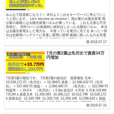
みんなで投資家になろう！ 本日よりこれをキーワードに考えていこ
うと思います。 Let's become an investor！ 我が家の太陽光発電 我
が家の屋根には太陽光発電パネルが乗っている。 これも立派な不労
所得だ。 35年ローンの新築時に絶対ほしかった太陽光パネル。 本当
は太陽光発電をした電力を、 今使っている電力に充てる 余った一部
分は自家用バッテリーに充電し夜間に使用 最後に残ったものを売電
こう考えていたが、２番が今の技術なのか規制なのかわからないが
2019.07.17
できないといわれた。 仕方がなく、シンプルに 今使っている電力に
充てる 最後に残ったものを売電 こうなっている。 太陽光発電は富
裕層だけのもの？ 大規模な太陽光発電は多額の資金を必要としま
7月の第2週は先月比で資産34万
第1章（運用報告）
す。 フルローンであったとしても毎月の支払いに心を知り減らし、
円増加
毎日の天候におびえるでしょう。 ただ個人的にはやればよかったか
なと少し後悔している。 理由は簡単で投資対象としてはありだと思
ったから。 そして富裕層...
7月第2週の報告です。 7月第2週の総合計 資産報告 元本：
10,528,172 円（先月比） + 15,384円 資産： 12,596,632 円（先月
比） + 337,483 円 損益： ＋ 2,068,460 円 （先月比）＋ 322,099 円
利益率：＋19.6％ （先月比）＋3.0pt 総合計 ４月末 ５月末 6月4W
7月2W a 資産元本 11,435,941 10,366,113 10,512,788 10,528,172
b 資産合計 12,160,789 11,329,718 12,259,149 12,596,632 c 損益
（b-a） 724,848 963,605 1,746,361 2,068,460 d 損益率(c/a) 6.3%
2019.07.15
9.3% 16.6% 19.6% 米国市場の上昇とともに資産は増加していま
す。 2週間で3％の資産増。4週で6％予想。 基準とし...