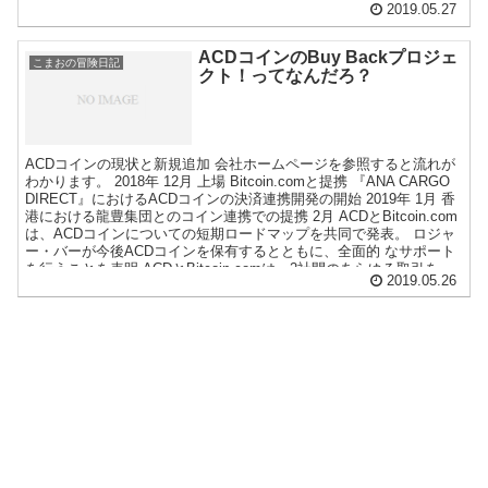
2019.05.27
だから妄想なんです。 ACDコインは700円？ ビットコインキャッシ
ュとACDコインの比較です。 ビットコインキャッシュ 発行枚数
1700万枚。 価格 44,765円 時価総額 7610億500万円 ACDコイン
ACDコインのBuy Backプロジェ
こまおの冒険日記
発行枚数 10億枚。 価格 761円？ 時価総額 7610億500万円 ビッ
クト！ってなんだろ？
トコインキャッシュは発行枚数1700万枚で現在44,765円です。
17,000,000枚×44,765円＝7,610億500万円 ...
ACDコインの現状と新規追加 会社ホームページを参照すると流れが
わかります。 2018年 12月 上場 Bitcoin.comと提携 『ANA CARGO
DIRECT』におけるACDコインの決済連携開発の開始 2019年 1月 香
港における龍豊集団とのコイン連携での提携 2月 ACDとBitcoin.com
は、ACDコインについての短期ロードマップを共同で発表。 ロジャ
ー・バーが今後ACDコインを保有するとともに、全面的 なサポート
を行うことを表明 ACDとBitcoin.comは、2社間のあらゆる取引を
2019.05.26
ACDコインとビットコインキャッシュを利用していくことに合意
ACD COIN 韓国企業における友好的TOB受入決定 3月 ACDコイン
のBCHプラットフォームへの移行開発が完了。 4月 DigiFinex 上場申
請完了 5月 Bitcoin.com（CEO：ロジャー・バー）のAC...