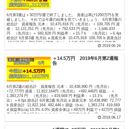
方のブログやツイッターを拝読させていただき、考えてます。 そし
て、毎回行き着く結論が『好みの問...
6月第3週は＋30万円/週で終了しました。 資産は再び1200万円を突
破しました。 それでは今週の結果を見ていきましょう。 6月第3週の
総合計 資産報告 元本： 10,475,818 円（先月比） + 109,705 円 資
産： 12,122,251 円（先月比） + 792,533 円 損益： ＋ 1,646,433
円 （先月比）＋ 682,828 円 利益率：＋15.7％ （先月比）＋6.4pt
総合計 6月第3週 先月比 a 資産元本 10,475,818 109,705 b 資産合計
12,122,251 792,533 c 損益（b-a） 1,646,433 682,828 d 損益率
2019.06.24
(c/a) 15.7% 6.4% 資産全体は＋79万円 利益で＋68万円 損益率は
6.4pt増の15.7％となりました。 確定拠出年金（iDeco） 確定拠出年
金 6月第3週 先月比 ...
＋14.5万円 2019年6月第2週報
第1章（運用報告）
告
6月第2週の総合計 資産報告 元本： 10,438,890 円（先月比）
+72,777円 資産：11,822,164円（先月比） +492,446円 損益： ＋
1,383,274 円 （先月比）＋419,669 円 利益率：＋13.3％ （先月
比）＋4.0pt 総合計 6月第2週 先月比 a 資産元本 10,438,890 72,777
b 資産合計 11,822,164 492,446 c 損益（b-a） 1,383,274 419,669
d 損益率(c/a) 13.3% 4.0% 資産全体は＋49万円 利益で＋42万円 損益
率は4.0pt増の13.3％となりました。 確定拠出年金（iDeco） 元本：
2019.06.17
757,145 円（先月比） ＋23,000円 資産： 721,600円（先月比）
+19,128円 損益： -35,545 円（先月比）+19,128円 利益率:：-4.7％
（先月比）＋2.5pt ...