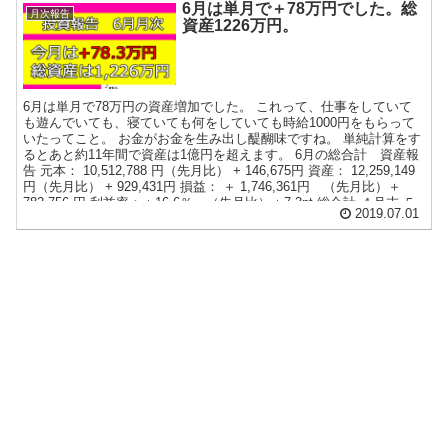
6月は単月で＋78万円でした。総
月次報告
資産1226万円。
6月は単月で78万円の資産増加でした。 これって、仕事をしていて
も遊んでいても、寝ていても何をしていても時給1000円をもらって
いたってこと。 お金がお金を生み出し醍醐味ですね。 単純計算をす
るとあと約11年間で資産は1億円を超えます。 6月の総合計 資産報
告 元本： 10,512,788 円（先月比） + 146,675円 資産： 12,259,149
円（先月比） + 929,431円 損益： ＋ 1,746,361円 （先月比）＋
782,756 円 利益率：＋16.6％ （先月比）＋7.3pt 総合計 ４月末 ５
2019.07.01
月末 6月末 5月対比 a 資産元本 11,435,941 10,366,113 10,512,788
146,675 b 資産合計 12,160,789 11,329,718 12,259,149 929,431 c
損益（a-b） 724,848 963,605 1,746,361 782,756 d ...