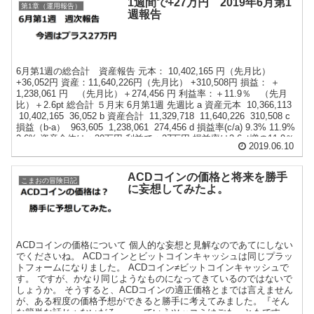
1週間で+27万円 2019年6月第1
第1章（運用報告）
週報告
6月第1週の総合計 資産報告 元本： 10,402,165 円（先月比）
+36,052円 資産：11,640,226円（先月比） +310,508円 損益： ＋
1,238,061 円 （先月比）＋274,456 円 利益率：＋11.9％ （先月
比）＋2.6pt 総合計 ５月末 6月第1週 先週比 a 資産元本 10,366,113
10,402,165 36,052 b 資産合計 11,329,718 11,640,226 310,508 c
損益（b-a） 963,605 1,238,061 274,456 d 損益率(c/a) 9.3% 11.9%
2.6% 資産全体は＋30万円 利益で＋27万円 損益率は2.6pt増の11.9％
2019.06.10
となりました。 確定拠出年金（iDeco） 元本： 757,145 円（先月
比） ＋23,000円 資産： 709,549 円（先月比） 7,077 円 損益： -...
ACDコインの価格と将来を勝手
こまおの冒険日記
に妄想してみたよ。
ACDコインの価格について 個人的な妄想と見解なのであてにしない
でくださいね。 ACDコインとビットコインキャッシュは同じプラッ
トフォームになりました。 ACDコイン≠ビットコインキャッシュで
す。 ですが、かなり同じようなものになってきているのではないで
しょうか。 そうすると、ACDコインの適正価格とまでは言えません
が、ある程度の価格予想ができると勝手に考えてみました。『そん
な簡単な話じゃないだろっ』っていうツッコミはごもっともです。