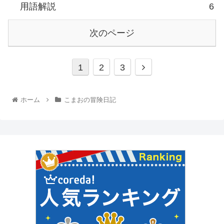
用語解説
6
次のページ
1
2
3
ホーム
こまおの冒険日記