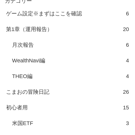
カテゴリー
ゲーム設定※まずはここを確認
6
第1章（運用報告）
20
月次報告
6
WealthNavi編
4
THEO編
4
こまおの冒険日記
26
初心者用
15
米国ETF
3