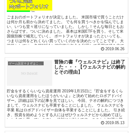
ごまおのポートフォリオが決定しました。 米国市場で買うことだけ
は何か月も前から決めてました。 でも何を買うべきかを悩んでしま
い、いつも堂々巡りになっていました。 しかし！そんな毎日ともお
さらばです。ついに決めました。 基本は米国ETFを買う。そして米
国個別株で補充していく。 ポートフォリオが決まったといっても、
つまりは何をどれくらい買っていくのかを決めたってことです。 大
前提としては、各種NISAと確定拠出年金を利用して長期で積み立て
2019.06.26
ていきます。 買うのは米国ETFとその投資信託です。 個別株は
NISA枠ではなく特定口座で買っていく予定です。 ※特定口座の場合
は買付手数料があるので、手数料負けしないように毎回12万円程度
冒険の書『ウェルスナビ』は終了
ゲーム設定※まずはここを確認
で一気に買う予定です。 何をどれくらい買っていくのか？ 分散投資
した・・・【ウェルスナビの解約
iDeco eMAXIS SLIM 全世界株式（除く日本） 23,000
とその理由】
7.9% つみたてNISA 33,333 11.5% 高配当 NISA SPYD 60,000
20.7% ...
貯金をするくらいなら資産運用 2019年1月15日に『貯金をするくら
いなら資産運用をしたほうがいいよ』と決めて始めたロボアドバイ
ザー。詳細は以下の記事を見てほしい。 今回、テオの解約につづき
まして、ウェルスナビも卒業することにしました。 ウェルスナビを
卒業 私はロボアドバイザー自体を卒業することにしました。 引き続
き、投資を始めようとする人にはぜひウェルスナビから始めてほし
いと今でも思っていますし、絶対にお勧めです。ここから知識や興
2019.05.13
味を広めるべきです。 投資の初心者がいきなり証券口座を開設し、
銘柄選定をして・・・なんてやってたらいつまでたっても進めませ