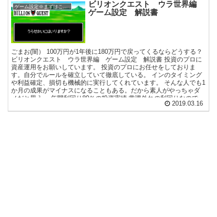
ん。 ですので、まずは投資を始める。そうするとだんだんと知識欲
ビリオンクエスト ウラ世界編
ゲーム設定※まずはここを確認
が沸いてきます。 「この銘柄はどうだろう、調べてみよう」とか
ゲーム設定 解説書
「これとこれは何が違うのかな？」とか。 そこから始めましょう。
ウェルスナビの解約の理由 理由その1：自分で銘柄を探せるようにな
った。 これはテオの解約と理由は同じです。 ウェルスナビのサービ
ス自体はむしろ推奨したいです。 実際...
ごまお(闇） 100万円が1年後に180万円で戻ってくるならどうする？
ビリオンクエスト ウラ世界編 ゲーム設定 解説書 投資のプロに
資産運用をお願いしています。 投資のプロにお任せをしておりま
す。自分でルールを確立していて徹底している。 インのタイミング
や利益確定、損切も機械的に実行してくれています。 そんな人でも1
か月の成果がマイナスになることもある。だから素人がやっちゃダ
メだと思う。 年間利回り80％の投資実績 常識外れの利回りなので、
2019.03.16
うちの税理士さんが困惑し、疑念を抱いてました。 100万円を預け
ると、1年後には80万円、そのまた1年後に80万円・・・、とお金を
生み出し続けます。 正直、最初は『う～ん、詐欺かな？』って思っ
ちゃいました。ごめんなさい。 もちろん、違法行為でもないし、納
税してるし、バーチャルの妄想でもないです。 半年ごとに配当金を
分配。1か月の短期の案件もあり。 昨年1年間で200万円を超える配
当を受け取りました。 また、1か月で15％などの短期...