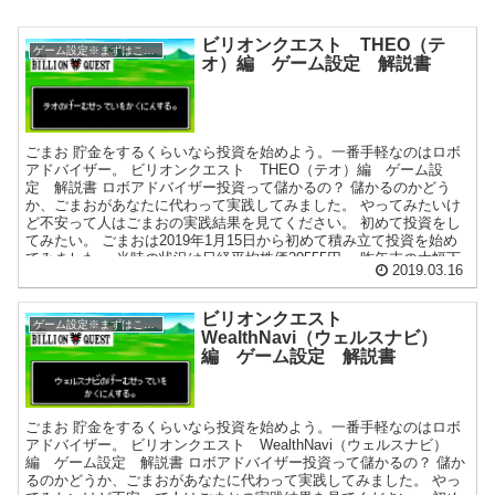
ビリオンクエスト THEO（テ
ゲーム設定※まずはここを確認
オ）編 ゲーム設定 解説書
ごまお 貯金をするくらいなら投資を始めよう。一番手軽なのはロボ
アドバイザー。 ビリオンクエスト THEO（テオ）編 ゲーム設
定 解説書 ロボアドバイザー投資って儲かるの？ 儲かるのかどう
か、ごまおがあなたに代わって実践してみました。 やってみたいけ
ど不安って人はごまおの実践結果を見てください。 初めて投資をし
てみたい。 ごまおは2019年1月15日から初めて積み立て投資を始め
てみました。 当時の状況は日経平均株価20555円。 昨年末の大幅下
2019.03.16
落から大きく戻している状況でした 素人が初めて投資をするとこう
なりますを体を張って証明します。 投資の元手っていくら必要な
の？ 元手は50万円から始めてみました。金額はご自身の状況に合わ
ビリオンクエスト
ゲーム設定※まずはここを確認
せて変えてください。 ご自身の元手を100万円にした場合は、ごま
WealthNavi（ウェルスナビ）
おより儲けは2倍になります。25万円の場合は1/2になります。ご自
編 ゲーム設定 解説書
身に置き換えてイメージしてください。 いくらくらい積み立てる
の？ 毎月5万円...
ごまお 貯金をするくらいなら投資を始めよう。一番手軽なのはロボ
アドバイザー。 ビリオンクエスト WealthNavi（ウェルスナビ）
編 ゲーム設定 解説書 ロボアドバイザー投資って儲かるの？ 儲か
るのかどうか、ごまおがあなたに代わって実践してみました。 やっ