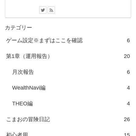
カテゴリー
ゲーム設定※まずはここを確認
6
第1章（運用報告）
20
月次報告
6
WealthNavi編
4
THEO編
4
こまおの冒険日記
26
初心者用
15