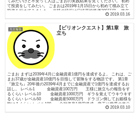
てみたいけど不安って人はごまおの実践結果を見てください。 初め
て投資をしてみたい。 ごまおは2019年1月15日から初めて積み立て
投資を始めてみました。 当時の状況は日経平均株価20555円。 昨年
2019.03.16
末の大幅下落から大きく戻している状況でした 素人が初めて投資を
するとこうなりますを体を張って証明します。 投資の元手っていく
ら必要なの？ 元手は50万円から始めてみました。金額はご自身の状
【ビリオンクエスト】第1章 旅
月次報告
況に合わせて変えてください。 ご自身の元手を100万円にした場合
立ち
は、ごまおより儲けは2倍になります。25万円の場合は1/2になりま
す。ご自身に置き換えてイメージしてください。 いくらくらい積み
立てるの？ ...
ごまお まずは2039年4月に金融資産1億円を達成するよ。 これは、ご
まお37歳が金融資産10億円を目指して冒険をする物語です。 第1章
『旅立ち』20年後の2039年4月までに金融資産で1億円を達成するお
話し。 レベル1 金融資産100万円 王様に旅立ちの報告をす
るくらい レベル10 金融資産1000万円 ギラを覚えてウキウキす
るくらい レベル50 金融資産5000万円 ドラゴン倒してお姫様を
助けるくらい レベル100 金融資産1億円達成 竜王に世界の半分
2019.03.10
をもらう。 2019年3月現在 レベル2 武器はこんぼう！防具はたびび
との服。アルミラージ強いじゃんのレベル。 ゲーム設定
WealthNavi(ウェルスナビ) 目標金額2,150万円 2019年1月15日開始
初回入金50万円 毎月5万円積み立て 3/9現在635,221円 THEO（テ
オ） 目標金額2,150万円 2...